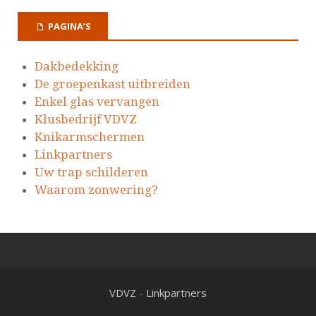
PAGINA’S
Dakbedekking
De groepenkast uitbreiden
Enkel glas vervangen
Klusbedrijf VDVZ
Knikarmschermen
Linkpartners
Uw trap schilderen
Waarom zonwering?
VDVZ
-
Linkpartners